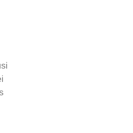
si
i
s