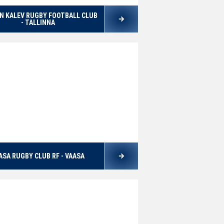
N KALEV RUGBY FOOTBALL CLUB
- TALLINNA
ASA RUGBY CLUB RF - VAASA