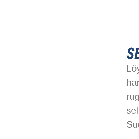
S
Löy
har
ru
sel
Su