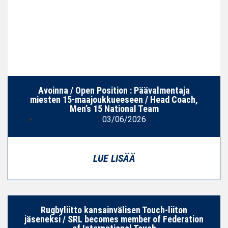
Avoinna / Open Position : Päävalmentaja
miesten 15‑maajoukkueeseen / Head Coach,
Men’s 15 National Team
03/06/2026
LUE LISÄÄ
Rugbyliitto kansainvälisen Touch-liiton
jäseneksi / SRL becomes member of Federation