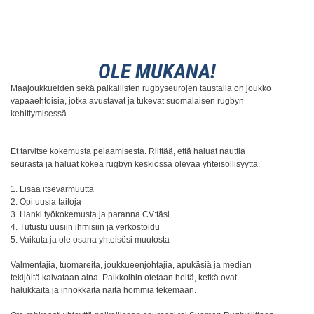
OLE MUKANA!
Maajoukkueiden sekä paikallisten rugbyseurojen taustalla on joukko
vapaaehtoisia, jotka avustavat ja tukevat suomalaisen rugbyn
kehittymisessä.
Et tarvitse kokemusta pelaamisesta. Riittää, että haluat nauttia
seurasta ja haluat kokea rugbyn keskiössä olevaa yhteisöllisyyttä.
1. Lisää itsevarmuutta
2. Opi uusia taitoja
3. Hanki työkokemusta ja paranna CV:täsi
4. Tutustu uusiin ihmisiin ja verkostoidu
5. Vaikuta ja ole osana yhteisösi muutosta
Valmentajia, tuomareita, joukkueenjohtajia, apukäsiä ja median
tekijöitä kaivataan aina. Paikkoihin otetaan heitä, ketkä ovat
halukkaita ja innokkaita näitä hommia tekemään.