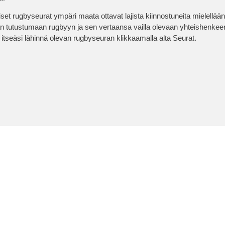
iset rugbyseurat ympäri maata ottavat lajista kiinnostuneita mielellää
 tutustumaan rugbyyn ja sen vertaansa vailla olevaan yhteishenkee
 itseäsi lähinnä olevan rugbyseuran klikkaamalla alta Seurat.