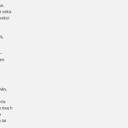
us.
ot sekä
seksi
ti,
 –
ien
hän,
yös
n touch
n
 tai