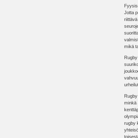
Fyysis
Jotta p
riittä
seuroje
suorit
valmist
mikä t
Rugby 
suurik
joukko
vahvuu
urheilu
Rugby 
minkä 
kenttä
olympia
rugby 
yhteisö
toisest