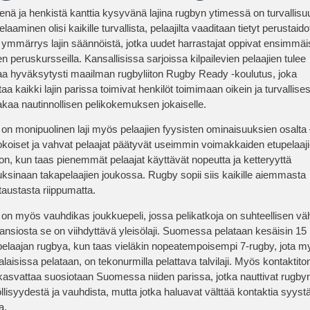
enä ja henkistä kanttia kysyvänä lajina rugbyn ytimessä on turvallisu
elaaminen olisi kaikille turvallista, pelaajilta vaaditaan tietyt perustaid
vä ymmärrys lajin säännöistä, jotka uudet harrastajat oppivat ensimmäi
n peruskursseilla. Kansallisissa sarjoissa kilpailevien pelaajien tulee
taa hyväksytysti maailman rugbyliiton
Rugby Ready
-koulutus, joka
aa kaikki lajin parissa toimivat henkilöt toimimaan oikein ja turvallises
akaa nautinnollisen pelikokemuksen jokaiselle.
on monipuolinen laji myös pelaajien fyysisten ominaisuuksien osalta
okoiset ja vahvat pelaajat päätyvät useimmin voimakkaiden etupelaaj
on, kun taas pienemmät pelaajat käyttävät nopeutta ja ketteryyttä
ksinaan takapelaajien joukossa. Rugby sopii siis kaikille aiemmasta
taustasta riippumatta.
on myös vauhdikas joukkuepeli, jossa pelikatkoja on suhteellisen vä
ansiosta se on viihdyttävä yleisölaji. Suomessa pelataan kesäisin 15
pelaajan rugbya, kun taas vieläkin nopeatempoisempi 7-rugby, jota m
laisissa pelataan, on tekonurmilla pelattava talvilaji. Myös kontaktito
kasvattaa suosiotaan Suomessa niiden parissa, jotka nauttivat rugby
llisyydestä ja vauhdista, mutta jotka haluavat välttää kontaktia syystä
a.