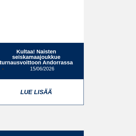
Kultaa! Naisten
seiskamaajoukkue
turnausvoittoon Andorrassa
15/06/2026
LUE LISÄÄ