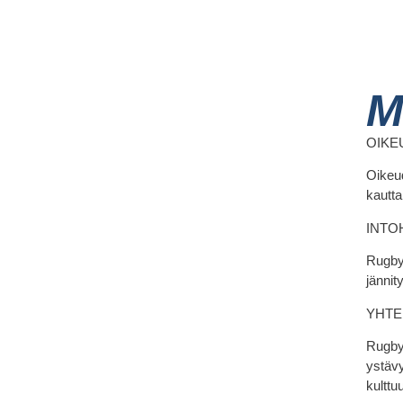
M
OIKE
Oikeud
kautta
INTO
Rugbyn
jännit
YHTE
Rugby 
ystävy
kulttuu