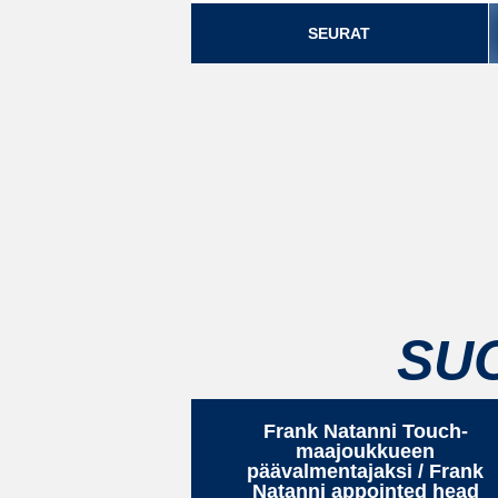
SEURAT
SU
Frank Natanni Touch-
maajoukkueen
päävalmentajaksi / Frank
Natanni appointed head