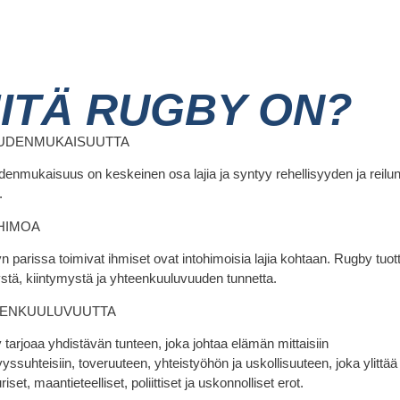
ITÄ RUGBY ON?
UDENMUKAISUUTTA
enmukaisuus on keskeinen osa lajia ja syntyy rehellisyyden ja reilun
.
HIMOA
 parissa toimivat ihmiset ovat intohimoisia lajia kohtaan. Rugby tuot
ystä, kiintymystä ja yhteenkuuluvuuden tunnetta.
ENKUULUVUUTTA
tarjoaa yhdistävän tunteen, joka johtaa elämän mittaisiin
yssuhteisiin, toveruuteen, yhteistyöhön ja uskollisuuteen, joka ylittää
riset, maantieteelliset, poliittiset ja uskonnolliset erot.