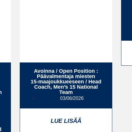
Avoinna / Open Position :
Päävalmentaja miesten
15‑maajoukkueeseen / Head
Coach, Men’s 15 National
n
Team
03/06/2026
LUE LISÄÄ
d