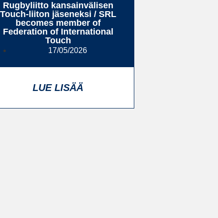
Rugbyliitto kansainvälisen
Touch-liiton jäseneksi / SRL
becomes member of
Federation of International
Touch
17/05/2026
LUE LISÄÄ