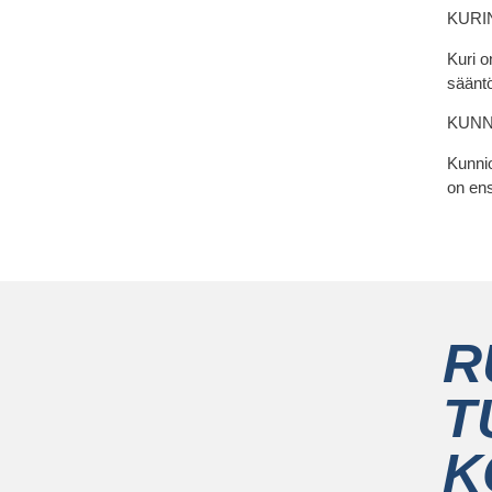
KURI
Kuri o
säänt
KUNN
Kunnio
on ens
R
T
K