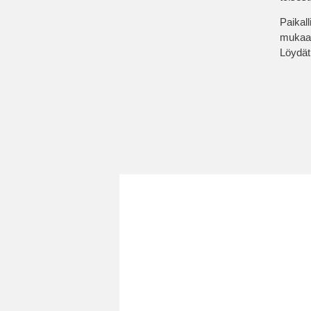
Paikall
mukaan
Löydät