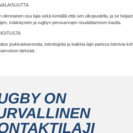
NALAISUUTTA
n olennainen osa lajia sekä kentällä että sen ulkopuolella, ja se heijas
öjen, määräysten ja rugbyn perusarvojen noudattamisen kautta.
IOITUSTA
itus joukkuekavereita, toimitsijoita ja kaikkia lajin parissa toimivia ko
iarvoisen tärkeää.
UGBY ON
URVALLINEN
ONTAKTILAJI