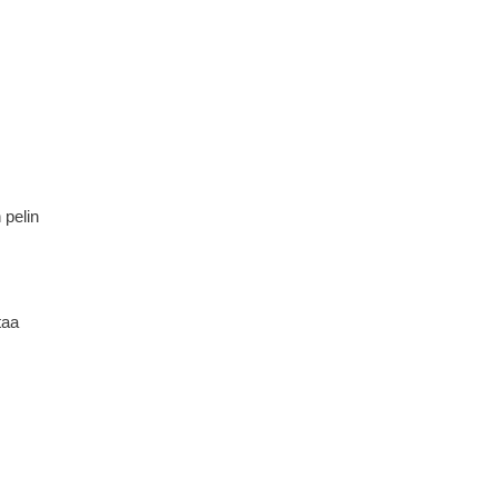
 pelin
taa