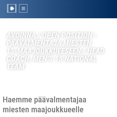
AVOINNA / OPEN POSITION :
PÄÄVALMENTAJA MIESTEN
15‑MAAJOUKKUEESEEN / HEAD
COACH, MEN’S 15 NATIONAL
TEAM
Haemme päävalmentajaa
miesten maajoukkueelle