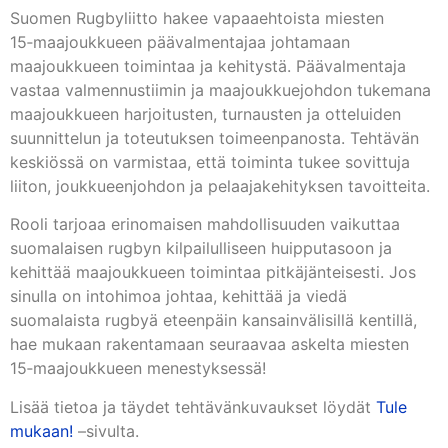
Suomen Rugbyliitto hakee vapaaehtoista miesten
15‑maajoukkueen päävalmentajaa johtamaan
maajoukkueen toimintaa ja kehitystä. Päävalmentaja
vastaa valmennustiimin ja maajoukkuejohdon tukemana
maajoukkueen harjoitusten, turnausten ja otteluiden
suunnittelun ja toteutuksen toimeenpanosta. Tehtävän
keskiössä on varmistaa, että toiminta tukee sovittuja
liiton, joukkueenjohdon ja pelaajakehityksen tavoitteita.
Rooli tarjoaa erinomaisen mahdollisuuden vaikuttaa
suomalaisen rugbyn kilpailulliseen huipputasoon ja
kehittää maajoukkueen toimintaa pitkäjänteisesti. Jos
sinulla on intohimoa johtaa, kehittää ja viedä
suomalaista rugbyä eteenpäin kansainvälisillä kentillä,
hae mukaan rakentamaan seuraavaa askelta miesten
15‑maajoukkueen menestyksessä!
Lisää tietoa ja täydet tehtävänkuvaukset löydät
Tule
mukaan!
–sivulta.