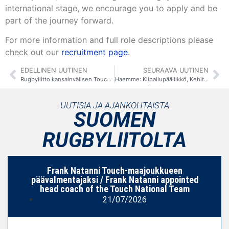
international stage, we encourage you to apply and be
part of the journey forward.
For more information and full role descriptions please
check out our
recruitment page
.
EDELLINEN UUTINEN
SEURAAVA UUTINEN
Rugbyliitto kansainvälisen Touch-liiton jäseneksi / SRL becomes member of Federation of International Touch
Haemme: Kilpailupäällikkö, Kehityspäällikkö, Touch Rugbyn kilpailukoordinaattori sekä Touch Rugby -maajoukkueen joukkueenjohtaja ja päävalmentaja / Open Positions: Head of Competitions, Head of Development, Touch Rugby competitions coordinator and Team Manager and Head Coach for the Touch Rugby national team
UUTISIA JA AJANKOHTAISTA
SUOMEN
RUGBYLIITOLTA
Frank Natanni Touch-maajoukkueen
päävalmentajaksi / Frank Natanni appointed
head coach of the Touch National Team
21/07/2026