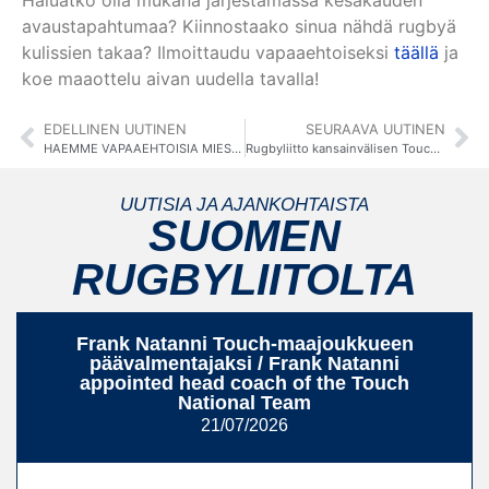
Haluatko olla mukana järjestämässä kesäkauden
avaustapahtumaa? Kiinnostaako sinua nähdä rugbyä
kulissien takaa? Ilmoittaudu vapaaehtoiseksi
täällä
ja
koe maaottelu aivan uudella tavalla!
EDELLINEN UUTINEN
SEURAAVA UUTINEN
HAEMME VAPAAEHTOISIA MIESTEN MAAOTTELUUN 9.5. / VOLUNTEER SEARCH OPEN FOR MEN’S XV INTERNATIONAL ON 9.5.
Rugbyliitto kansainvälisen Touch-liiton jäseneksi / SRL becomes member of Federation of International Touch
UUTISIA JA AJANKOHTAISTA
SUOMEN
RUGBYLIITOLTA
Frank Natanni Touch-maajoukkueen
päävalmentajaksi / Frank Natanni
appointed head coach of the Touch
National Team
21/07/2026