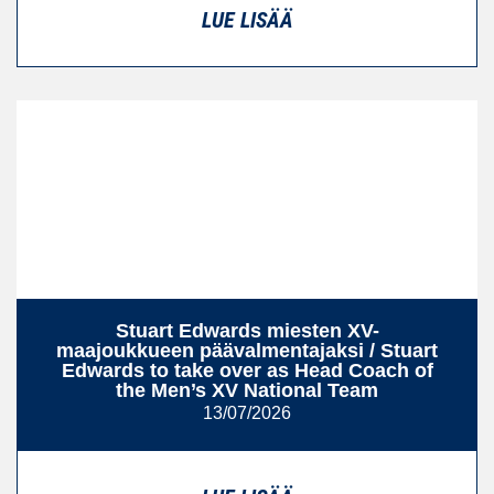
LUE LISÄÄ
Stuart Edwards miesten XV-
maajoukkueen päävalmentajaksi / Stuart
Edwards to take over as Head Coach of
the Men’s XV National Team
13/07/2026