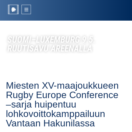
SUOMI–LUXEMBURG 9.5.
RUUTISAVU AREENALLA
Miesten XV-maajoukkueen
Rugby Europe Conference
–sarja huipentuu
lohkovoittokamppailuun
Vantaan Hakunilassa