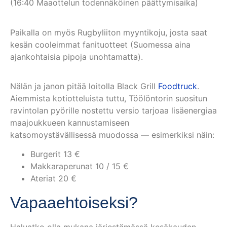
(16:40 Maaottelun todennäköinen päättymisaika)
Paikalla on myös Rugbyliiton myyntikoju, josta saat
kesän cooleimmat fanituotteet (Suomessa aina
ajankohtaisia pipoja unohtamatta).
Nälän ja janon pitää loitolla Black Grill
Foodtruck
.
Aiemmista kotiotteluista tuttu, Töölöntorin suositun
ravintolan pyörille nostettu versio tarjoaa lisäenergiaa
maajoukkueen kannustamiseen
katsomoystävällisessä muodossa — esimerkiksi näin:
Burgerit 13 €
Makkaraperunat 10 / 15 €
Ateriat 20 €
Vapaaehtoiseksi?