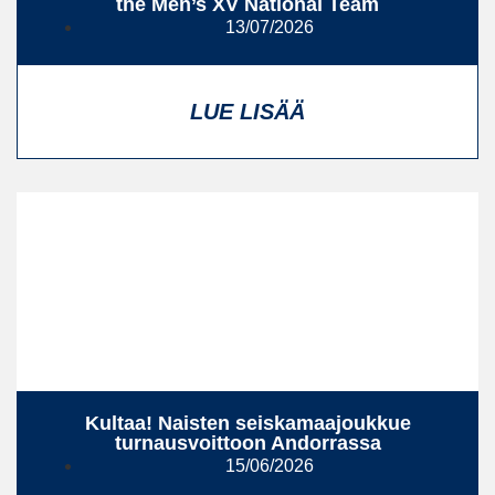
the Men’s XV National Team
13/07/2026
LUE LISÄÄ
Kultaa! Naisten seiskamaajoukkue
turnausvoittoon Andorrassa
15/06/2026