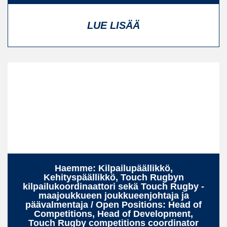
LUE LISÄÄ
Haemme: Kilpailupäällikkö,
Kehityspäällikkö, Touch Rugbyn
kilpailukoordinaattori sekä Touch Rugby -
maajoukkueen joukkueenjohtaja ja
päävalmentaja / Open Positions: Head of
Competitions, Head of Development,
Touch Rugby competitions coordinator