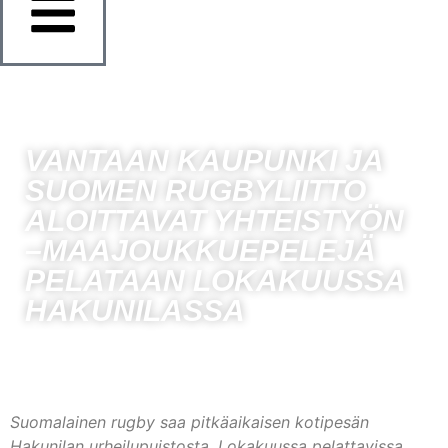
VANTAAN KAUPUNKI JA
SUOMEN RUGBYLIITTO
ALOITTAVAT YHTEISTYÖN
–MAAJOUKKUEPELEJÄ
PELATAAN LOKAKUUSSA
HAKUNILASSA
Suomalainen rugby saa pitkäaikaisen kotipesän
Hakunilan urheilupuistosta. Lokakuussa pelattavissa