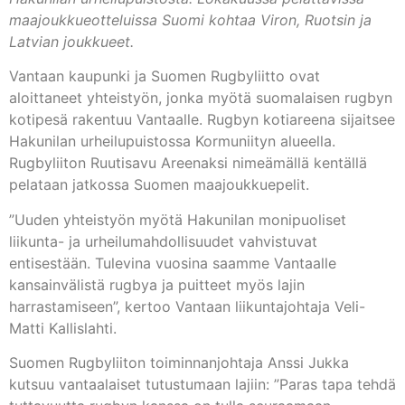
maajoukkueotteluissa Suomi kohtaa Viron, Ruotsin ja
Latvian joukkueet.
Vantaan kaupunki ja Suomen Rugbyliitto ovat
aloittaneet yhteistyön, jonka myötä suomalaisen rugbyn
kotipesä rakentuu Vantaalle. Rugbyn kotiareena sijaitsee
Hakunilan urheilupuistossa Kormuniityn alueella.
Rugbyliiton Ruutisavu Areenaksi nimeämällä kentällä
pelataan jatkossa Suomen maajoukkuepelit.
”Uuden yhteistyön myötä Hakunilan monipuoliset
liikunta- ja urheilumahdollisuudet vahvistuvat
entisestään. Tulevina vuosina saamme Vantaalle
kansainvälistä rugbya ja puitteet myös lajin
harrastamiseen”, kertoo Vantaan liikuntajohtaja Veli-
Matti Kallislahti.
Suomen Rugbyliiton toiminnanjohtaja Anssi Jukka
kutsuu vantaalaiset tutustumaan lajiin: ”Paras tapa tehdä