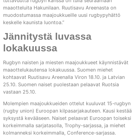
tuttavuutta rugbyn kanssa on tulla seuraamaan
maaotteluita Hakunilaan. Ruutisavu Areenasta on
muodostumassa maajoukkueille uusi rugbypyhättö
keskelle kaunista luontoa.”
Jännitystä luvassa
lokakuussa
Rugbyn naisten ja miesten maajoukkueet käynnistävät
maaottelukautensa lokakuussa. Suomen miehet
kohtaavat Ruutisavu Areenalla Viron 18.10. ja Latvian
25.10. Suomen naiset puolestaan pelaavat Ruotsia
vastaan 25.10.
Molempien maajoukkueiden ottelut kuuluvat 15-rugbyn
(rugby union) Euroopan kilpasarjakauteen. Kausi kestää
syksystä kevääseen. Naiset pelaavat Euroopan toiseksi
korkeimmalla sarjatasolla, Trophy-sarjassa, ja miehet
kolmanneksi korkeimmalla, Conference-sarjassa.