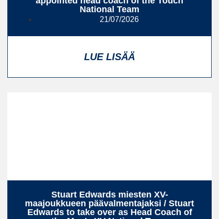
appointed head coach of the Touch
National Team
21/07/2026
LUE LISÄÄ
Stuart Edwards miesten XV-
maajoukkueen päävalmentajaksi / Stuart
Edwards to take over as Head Coach of