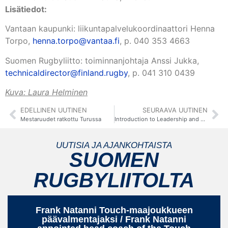
Lisätiedot:
Vantaan kaupunki: liikuntapalvelukoordinaattori Henna
Torpo,
henna.torpo@vantaa.fi
, p. 040 353 4663
Suomen Rugbyliitto: toiminnanjohtaja Anssi Jukka,
technicaldirector@finland.rugby
, p. 041 310 0439
Kuva: Laura Helminen
EDELLINEN UUTINEN
SEURAAVA UUTINEN
Mestaruudet ratkottu Turussa
Introduction to Leadership and Management -kurssi Helsingissä | 22.-23. marraskuuta 2025
UUTISIA JA AJANKOHTAISTA
SUOMEN
RUGBYLIITOLTA
Frank Natanni Touch-maajoukkueen
päävalmentajaksi / Frank Natanni