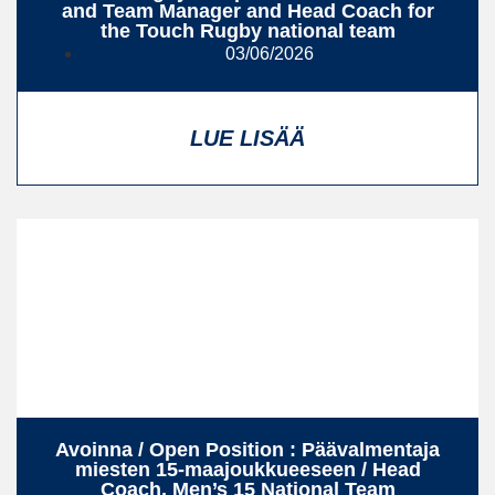
and Team Manager and Head Coach for
the Touch Rugby national team
03/06/2026
LUE LISÄÄ
Avoinna / Open Position : Päävalmentaja
miesten 15‑maajoukkueeseen / Head
Coach, Men’s 15 National Team